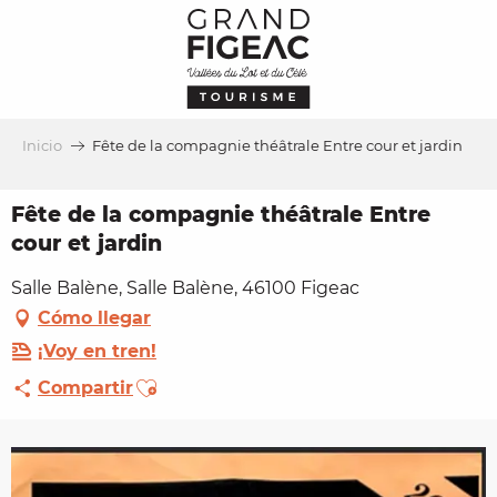
Aller
au
contenu
principal
Inicio
Fête de la compagnie théâtrale Entre cour et jardin
Fête de la compagnie théâtrale Entre
cour et jardin
Salle Balène, Salle Balène, 46100 Figeac
Cómo llegar
¡Voy en tren!
Ajouter aux favoris
Compartir