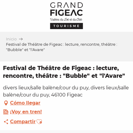
Aller
au
contenu
principal
Inicio
Festival de Théâtre de Figeac : lecture, rencontre, théâtre :
"Bubble" et "l'Avare"
Festival de Théâtre de Figeac : lecture,
rencontre, théâtre : "Bubble" et "l'Avare"
divers lieux/salle balène/cour du puy, divers lieux/salle
balène/cour du puy, 46100 Figeac
Cómo llegar
¡Voy en tren!
Ajouter aux favoris
Compartir