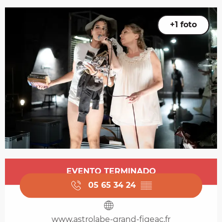
+1 foto
Horarios y datos de contacto
EVENTO TERMINADO
05 65 34 24
▒▒
www.astrolabe-grand-figeac.fr