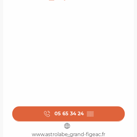
05 65 34 24
▒▒
www.astrolabe-grand-figeac.fr