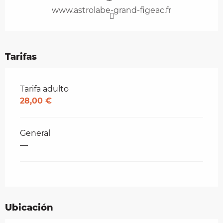
www.astrolabe-grand-figeac.fr
Tarifas
Tarifas 2026
Tarifa adulto
28,00 €
General
—
Ubicación