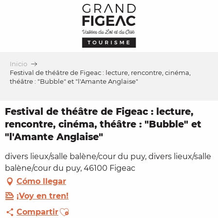
Aller
au
contenu
principal
Inicio
Festival de théâtre de Figeac : lecture, rencontre, cinéma,
théâtre : "Bubble" et "l'Amante Anglaise"
Festival de théâtre de Figeac : lecture,
rencontre, cinéma, théâtre : "Bubble" et
"l'Amante Anglaise"
divers lieux/salle balène/cour du puy, divers lieux/salle
balène/cour du puy, 46100 Figeac
Cómo llegar
¡Voy en tren!
Ajouter aux favoris
Compartir