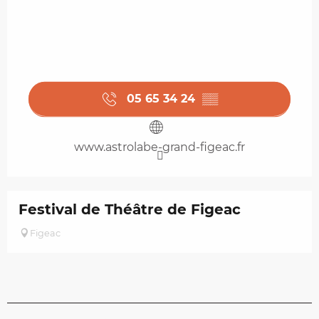
05 65 34 24
▒▒
www.astrolabe-grand-figeac.fr
Festival de Théâtre de Figeac
Figeac