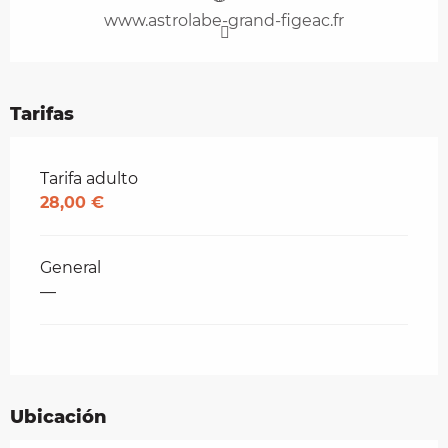
www.astrolabe-grand-figeac.fr
Tarifas
Tarifas 2026
Tarifa adulto
28,00 €
General
—
Ubicación