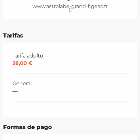
www.astrolabe-grand-figeac.fr
Tarifas
Tarifas 2026
Tarifa adulto
28,00 €
General
—
Formas de pago