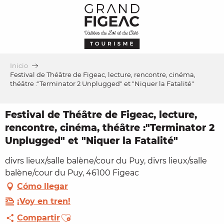
Aller
au
contenu
principal
Inicio
Festival de Théâtre de Figeac, lecture, rencontre, cinéma,
théâtre :"Terminator 2 Unplugged" et "Niquer la Fatalité"
Festival de Théâtre de Figeac, lecture,
rencontre, cinéma, théâtre :"Terminator 2
Unplugged" et "Niquer la Fatalité"
divrs lieux/salle balène/cour du Puy, divrs lieux/salle
balène/cour du Puy, 46100 Figeac
Cómo llegar
¡Voy en tren!
Ajouter aux favoris
Compartir