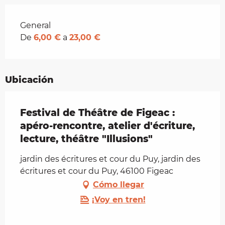
Tarifas 2026
General
De
6,00 €
a
23,00 €
Ubicación
Festival de Théâtre de Figeac :
apéro-rencontre, atelier d'écriture,
lecture, théâtre "Illusions"
jardin des écritures et cour du Puy, jardin des
écritures et cour du Puy, 46100 Figeac
Cómo llegar
¡Voy en tren!