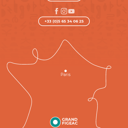
+33 (0)5 65 34 06 25
Paris
GRAND
FIGEAC