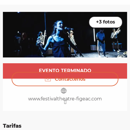
+3 fotos
Horarios y datos de contacto
EVENTO TERMINADO
Contáctenos
www.festivaltheatre-figeac.com
Tarifas