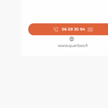
06 59 30 94
▒▒
www.querbes.fr