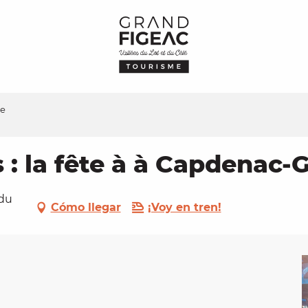
re
 : la fête à à Capdenac-
 du
Cómo llegar
¡Voy en tren!