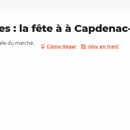
es : la fête à à Capdena
alle du marché,
Cómo llegar
¡Voy en tren!