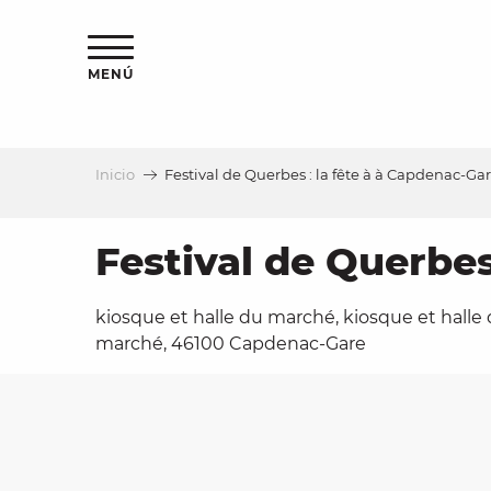
Aller
au
contenu
MENÚ
principal
Inicio
Festival de Querbes : la fête à à Capdenac-Ga
a
Festival de Querbes
kiosque et halle du marché, kiosque et halle
marché, 46100 Capdenac-Gare