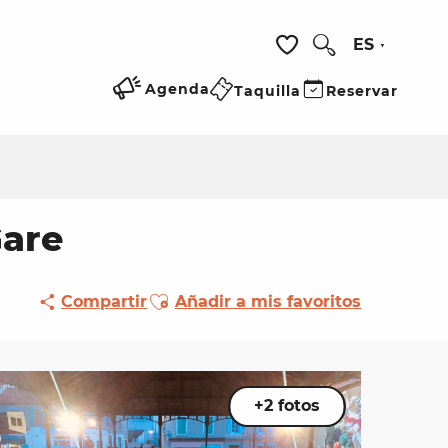
ES
Buscar
Voir les favoris
Agenda
Taquilla
Reservar
Gare
Ajouter aux favoris
Compartir
Añadir a mis favoritos
+2 fotos