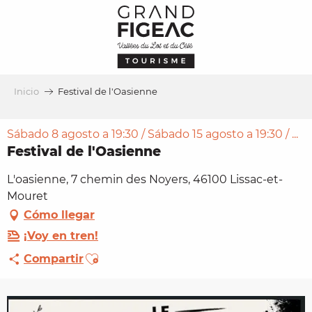
Aller
au
contenu
principal
Inicio
Festival de l'Oasienne
Sábado 8 agosto a 19:30 / Sábado 15 agosto a 19:30 / ...
Festival de l'Oasienne
L'oasienne, 7 chemin des Noyers, 46100 Lissac-et-
Mouret
Cómo llegar
¡Voy en tren!
Ajouter aux favoris
Compartir