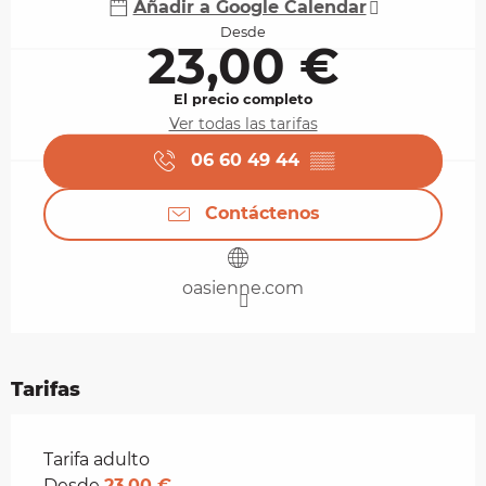
Añadir a Google Calendar
Desde
23,00 €
El precio completo
Ver todas las tarifas
06 60 49 44
▒▒
Contáctenos
oasienne.com
Tarifas
Tarifas 2026
Tarifa adulto
Desde
23,00 €