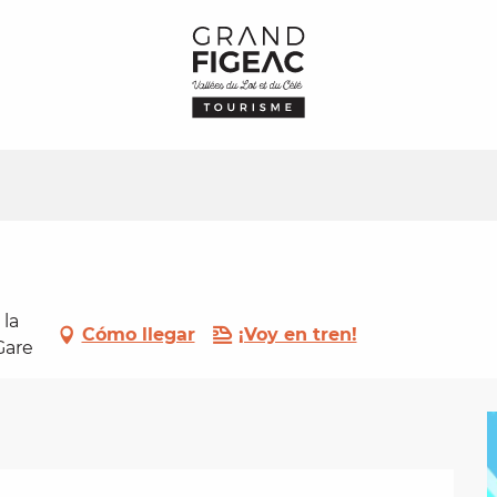
 la
Cómo llegar
¡Voy en tren!
Gare