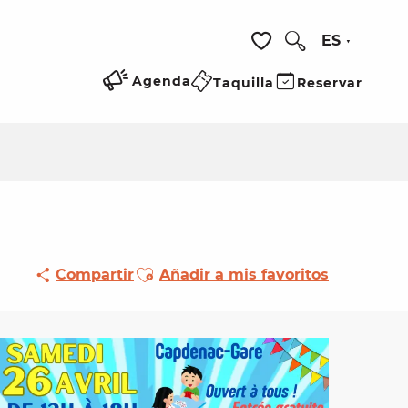
ES
Buscar
Voir les favoris
Agenda
Taquilla
Reservar
Ajouter aux favoris
Compartir
Añadir a mis favoritos