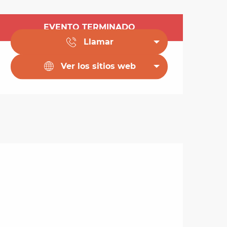
Horarios y datos de 
EVENTO TERMINADO
Llamar
Ver los sitios web