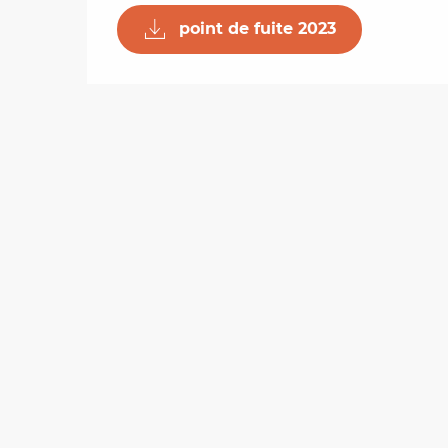
point de fuite 2023
les
ra
 y