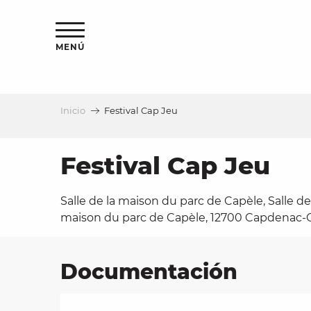
Aller
au
contenu
MENÚ
principal
Inicio
Festival Cap Jeu
a
Festival Cap Jeu
Salle de la maison du parc de Capèle, Salle de
maison du parc de Capèle, 12700 Capdenac-
Documentación