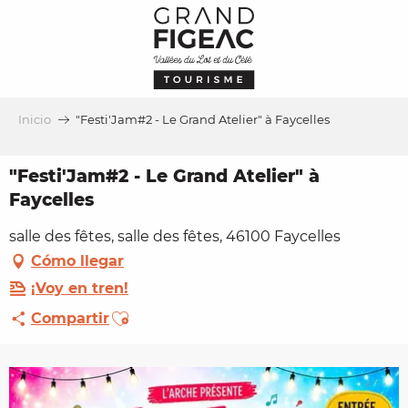
Aller
au
contenu
principal
Inicio
"Festi'Jam#2 - Le Grand Atelier" à Faycelles
"Festi'Jam#2 - Le Grand Atelier" à
Faycelles
salle des fêtes, salle des fêtes, 46100 Faycelles
Cómo llegar
¡Voy en tren!
Ajouter aux favoris
Compartir