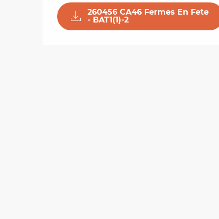
260456 CA46 Fermes En Fete
- BAT1(1)-2
les
ra
 y