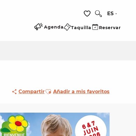
ES
Buscar
Voir les favoris
Agenda
Taquilla
Reservar
Ajouter aux favoris
Compartir
Añadir a mis favoritos