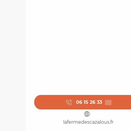
06 15 26 33
▒▒
lafermedescazalous.fr