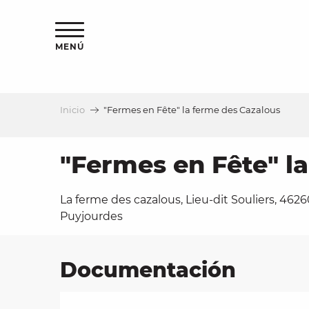
Aller
au
contenu
MENÚ
principal
Inicio
"Fermes en Fête" la ferme des Cazalous
a
"Fermes en Fête" l
La ferme des cazalous, Lieu-dit Souliers, 462
Puyjourdes
Documentación