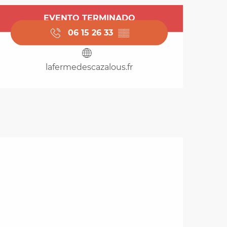
Horarios y datos de 
EVENTO TERMINADO
06 15 26 33
▒▒
lafermedescazalous.fr