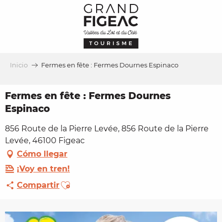
Aller
au
contenu
principal
Inicio
Fermes en fête : Fermes Dournes Espinaco
Fermes en fête : Fermes Dournes
Espinaco
856 Route de la Pierre Levée, 856 Route de la Pierre
Levée, 46100 Figeac
Cómo llegar
¡Voy en tren!
Ajouter aux favoris
Compartir