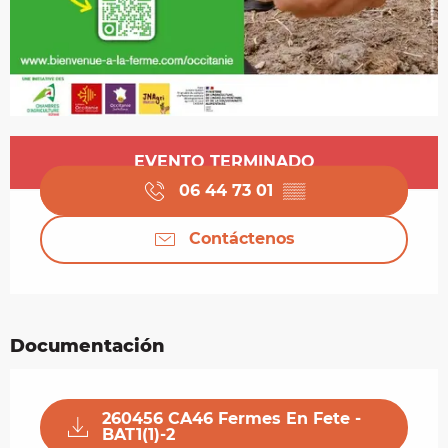
Horarios y datos de contacto
EVENTO TERMINADO
06 44 73 01
▒▒
Contáctenos
Documentación
260456 CA46 Fermes En Fete -
BAT1(1)-2