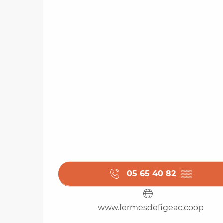
05 65 40 82
▒▒
www.fermesdefigeac.coop