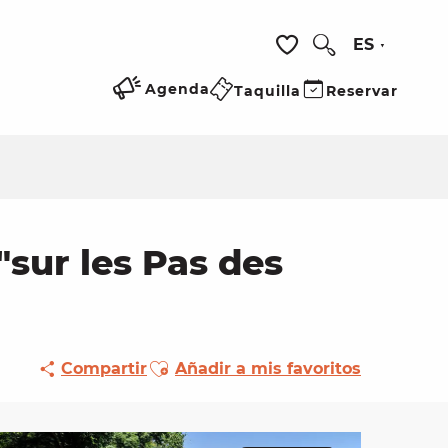
ES
Buscar
Voir les favoris
Agenda
Taquilla
Reservar
sur les Pas des
Ajouter aux favoris
Compartir
Añadir a mis favoritos