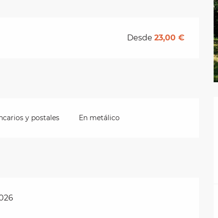
Desde
23,00 €
carios y postales
En metálico
2026