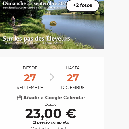
+2 fotos
Horarios y datos de 
DESDE
HASTA
27
27
SEPTIEMBRE
DICIEMBRE
Añadir a Google Calendar
Desde
23,00 €
El precio completo
Ver todas las tarifas