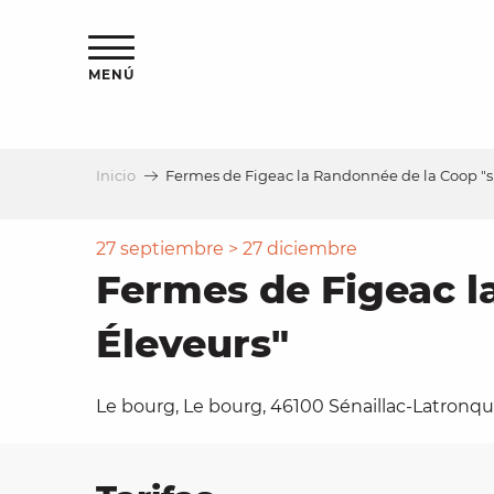
Aller
au
contenu
MENÚ
principal
Inicio
Fermes de Figeac la Randonnée de la Coop "su
a
27 septiembre > 27 diciembre
Fermes de Figeac l
Éleveurs"
Le bourg, Le bourg, 46100 Sénaillac-Latronqu