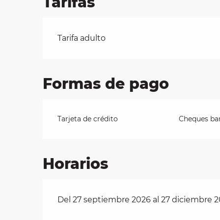
Tarifas
les
Tarifas 2026
Tarifa adulto
ra
 y
Formas de pago
Tarjeta de crédito
Cheques ban
Horarios
Del 27 septiembre 2026 al 27 diciembre 