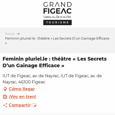
Aller
au
contenu
principal
Inicio
Feminin pluriel.le : théâtre « Les Secrets D’un Gainage Efficace
»
Feminin pluriel.le : théâtre « Les Secrets
D’un Gainage Efficace »
IUT de Figeac, av. de Nayrac, IUT de Figeac, av. de
Nayrac, 46100 Figeac
Cómo llegar
¡Voy en tren!
Ajouter aux favoris
Compartir