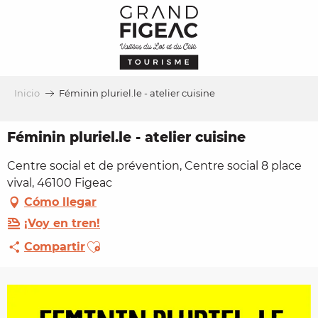
Aller
au
contenu
principal
Inicio
Féminin pluriel.le - atelier cuisine
Féminin pluriel.le - atelier cuisine
Centre social et de prévention, Centre social 8 place
vival, 46100 Figeac
Cómo llegar
¡Voy en tren!
Ajouter aux favoris
Compartir