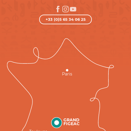
+33 (0)5 65 34 06 25
Paris
GRAND
FIGEAC