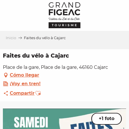
Aller
au
contenu
principal
Inicio
Faites du vélo à Cajarc
Faites du vélo à Cajarc
Place de la gare, Place de la gare, 46160 Cajarc
Cómo llegar
¡Voy en tren!
Ajouter aux favoris
Compartir
+1 foto