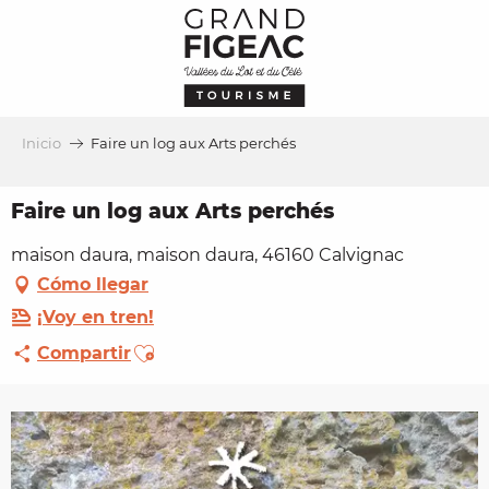
Aller
au
contenu
principal
Inicio
Faire un log aux Arts perchés
Faire un log aux Arts perchés
maison daura, maison daura, 46160 Calvignac
Cómo llegar
¡Voy en tren!
Ajouter aux favoris
Compartir