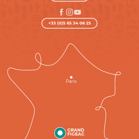
+33 (0)5 65 34 06 25
Paris
GRAND
FIGEAC