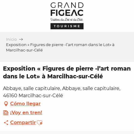
Aller
au
contenu
principal
Inicio
Exposition « Figures de pierre -l’art roman dans le Lot» à
Marcilhac-sur-Célé
Exposition « Figures de pierre -l’art roman
dans le Lot» à Marcilhac-sur-Célé
Abbaye, salle capitulaire, Abbaye, salle capitulaire,
46160 Marcilhac-sur-Célé
Cómo llegar
¡Voy en tren!
Ajouter aux favoris
Compartir