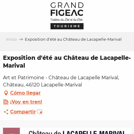
Aller
au
contenu
principal
Inicio
Exposition d'été au Château de Lacapelle-Marival
Exposition d'été au Château de Lacapelle-
Marival
Art et Patrimoine - Château de Lacapelle Marival,
Château, 46120 Lacapelle-Marival
Cómo llegar
¡Voy en tren!
Ajouter aux favoris
Compartir