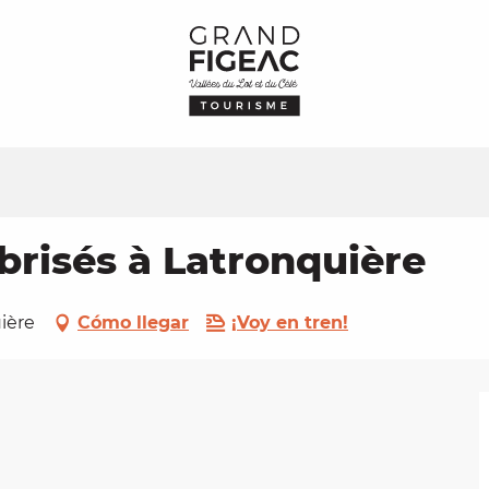
brisés à Latronquière
uière
Cómo llegar
¡Voy en tren!