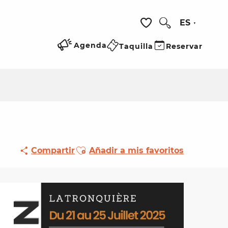
ES
Buscar
Voir les favoris
Agenda
Taquilla
Reservar
Ajouter aux favoris
Compartir
Añadir a mis favoritos