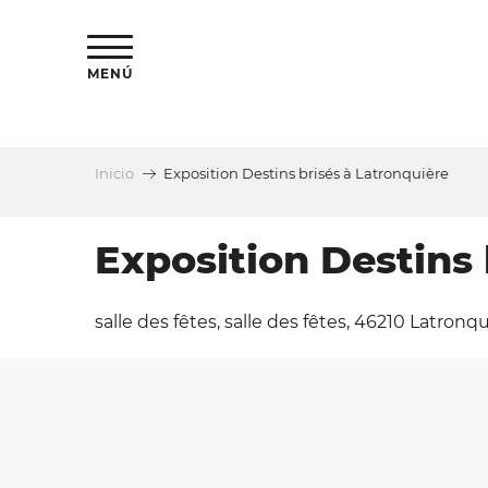
Aller
au
contenu
MENÚ
principal
Inicio
Exposition Destins brisés à Latronquière
a
Exposition Destins 
salle des fêtes, salle des fêtes, 46210 Latronq