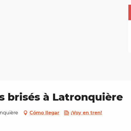
s brisés à Latronquière
ronquière
Cómo llegar
¡Voy en tren!