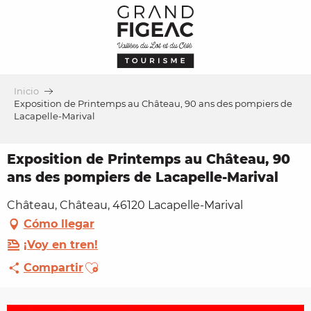
Aller
au
contenu
principal
Inicio
Exposition de Printemps au Château, 90 ans des pompiers de
Lacapelle-Marival
Exposition de Printemps au Château, 90
ans des pompiers de Lacapelle-Marival
Château, Château, 46120 Lacapelle-Marival
Cómo llegar
¡Voy en tren!
Ajouter aux favoris
Compartir