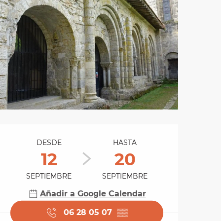
Horarios y datos de 
DESDE
HASTA
12
20
SEPTIEMBRE
SEPTIEMBRE
Añadir a Google Calendar
06 28 05 07
▒▒