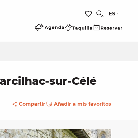
ES
Buscar
Voir les favoris
Agenda
Taquilla
Reservar
arcilhac-sur-Célé
Ajouter aux favoris
Compartir
Añadir a mis favoritos