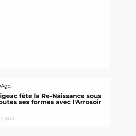
9
Ago.
igeac fête la Re-Naissance sous
outes ses formes avec l'Arrosoir
Figeac