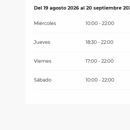
Del
Del
19 agosto 2026
19 agosto 2026
al
al
20 septiembre 20
20 septiembre 20
les
Miércoles
10:00 - 22:00
ra
 y
Jueves
18:30 - 22:00
Viernes
17:00 - 22:00
Sábado
10:00 - 22:00