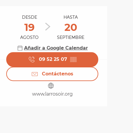
Horarios y datos de 
DESDE
HASTA
19
20
AGOSTO
SEPTIEMBRE
Añadir a Google Calendar
09 52 25 07
▒▒
Contáctenos
www.larrosoir.org