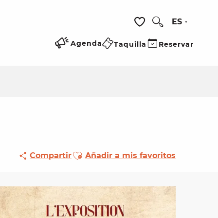
ES
Buscar
Voir les favoris
Agenda
Taquilla
Reservar
Ajouter aux favoris
Compartir
Añadir a mis favoritos