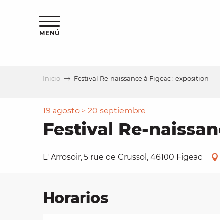
Aller
au
contenu
MENÚ
principal
Inicio
Festival Re-naissance à Figeac : exposition
a
19 agosto > 20 septiembre
Festival Re-naissan
L' Arrosoir, 5 rue de Crussol, 46100 Figeac
Horarios