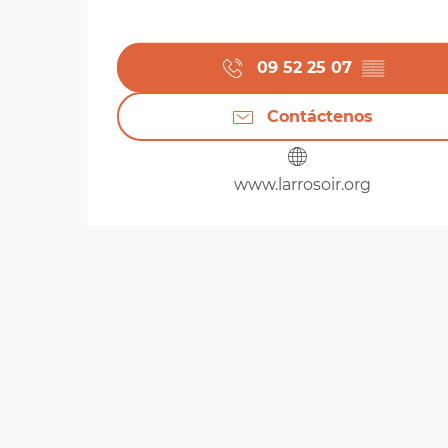
09 52 25 07
▒▒
Contáctenos
www.larrosoir.org