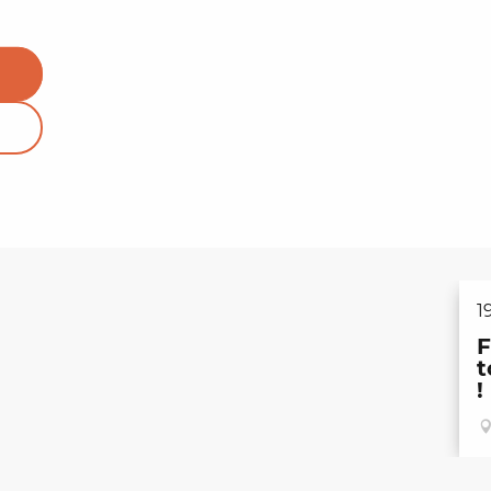
1
F
t
!