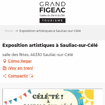
Aller
au
contenu
principal
Inicio
Exposition artistiques à Sauliac-sur-Célé
Exposition artistiques à Sauliac-sur-Célé
salle des fêtes, 46330 Sauliac-sur-Célé
Cómo llegar
¡Voy en tren!
Ajouter aux favoris
Compartir