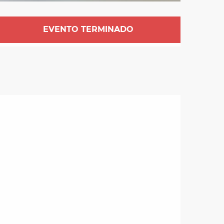
Horarios y datos de 
EVENTO TERMINADO