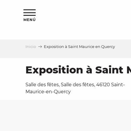
Aller
au
contenu
MENÚ
principal
Inicio
Exposition à Saint Maurice en Quercy
a
Exposition à Saint
Salle des fêtes, Salle des fêtes, 46120 Saint-
Maurice-en-Quercy