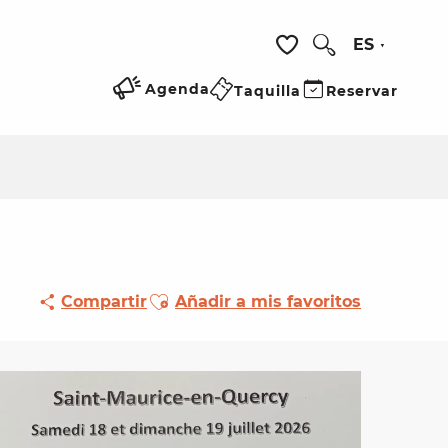
ES
Buscar
Voir les favoris
Agenda
Taquilla
Reservar
Ajouter aux favoris
Compartir
Añadir a mis favoritos