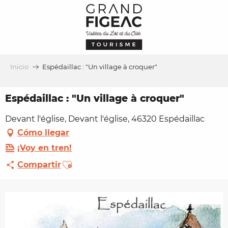
Aller
au
contenu
principal
Inicio
Espédaillac : "Un village à croquer"
Espédaillac : "Un village à croquer"
Devant l'église, Devant l'église, 46320 Espédaillac
Cómo llegar
¡Voy en tren!
Ajouter aux favoris
Compartir