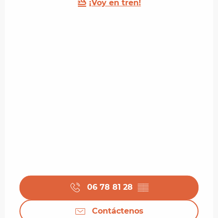
¡Voy en tren!
06 78 81 28
▒▒
Contáctenos