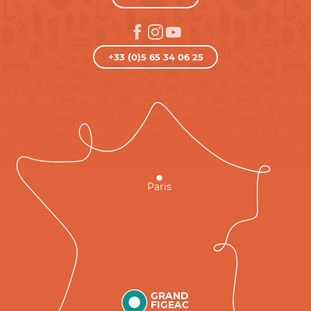
+33 (0)5 65 34 06 25
Paris
GRAND
FIGEAC