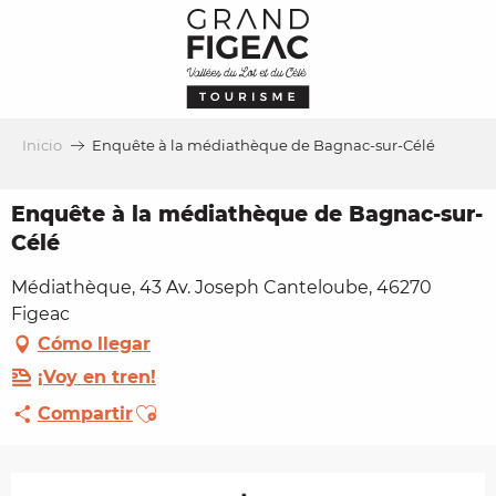
Aller
au
contenu
principal
Inicio
Enquête à la médiathèque de Bagnac-sur-Célé
Enquête à la médiathèque de Bagnac-sur-
Célé
Médiathèque, 43 Av. Joseph Canteloube, 46270
Figeac
Cómo llegar
¡Voy en tren!
Ajouter aux favoris
Compartir