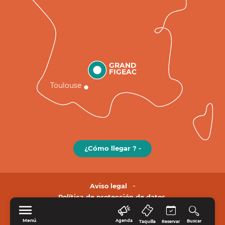
GRAND
FIGEAC
Toulouse
¿Cómo llegar ? -
Aviso legal
Política de protección de datos.
Menú
Agenda
Buscar
Taquilla
Reservar