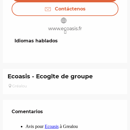
Contáctenos
www.ecoasis.fr
Idiomas hablados
Idiomas hablados
Ecoasis - Ecogîte de groupe
Gréalou
Comentarios
Comentarios