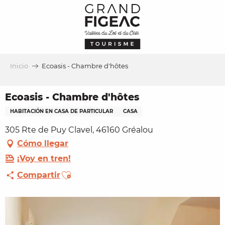
Aller
au
contenu
principal
Inicio
Ecoasis - Chambre d'hôtes
Ecoasis - Chambre d'hôtes
HABITACIÓN EN CASA DE PARTICULAR
CASA
305 Rte de Puy Clavel, 46160 Gréalou
Cómo llegar
¡Voy en tren!
Ajouter aux favoris
Compartir