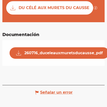
Documentación
Los ar
DU CÉLÉ AUX MURETS DU CAUSSE
Documentación
260716_duceleauxmuretsducausse_pdf
Señalar un error