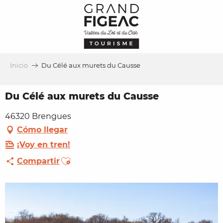
Aller
au
contenu
principal
Inicio
Du Célé aux murets du Causse
Du Célé aux murets du Causse
46320 Brengues
Cómo llegar
¡Voy en tren!
Ajouter aux favoris
Compartir