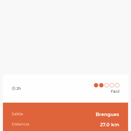
2h
Fácil
Salida
Brengues
Información práctica
Distancia
27.0 km