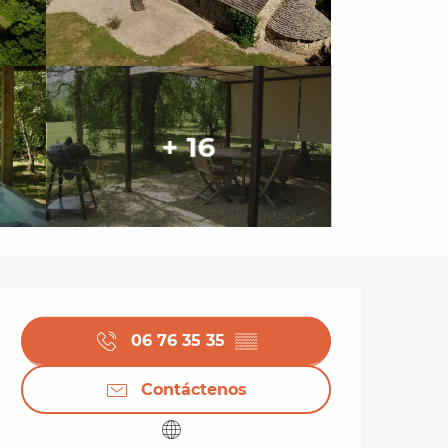
+ 16
Horarios y datos de 
06 76 35 35
▒▒
Contáctenos