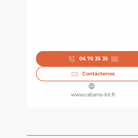
06 76 35 35
▒▒
Contáctenos
www.cabane-lot.fr