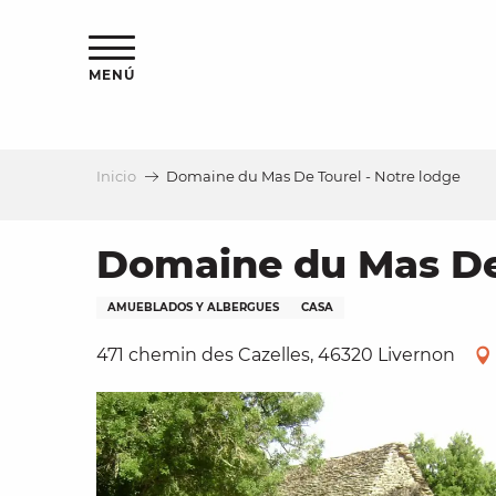
Aller
au
contenu
MENÚ
principal
Inicio
Domaine du Mas De Tourel - Notre lodge
a
Domaine du Mas De 
AMUEBLADOS Y ALBERGUES
CASA
471 chemin des Cazelles, 46320 Livernon