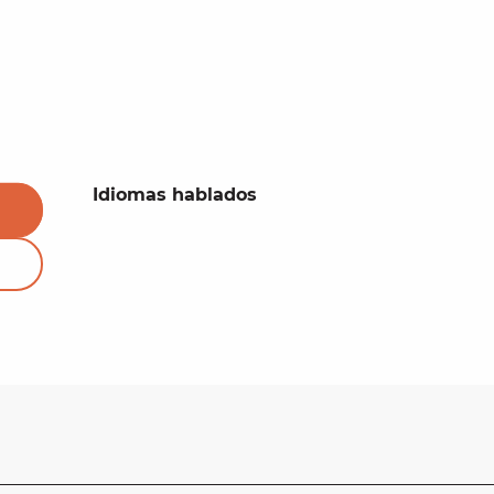
Idiomas hablados
Idiomas hablados