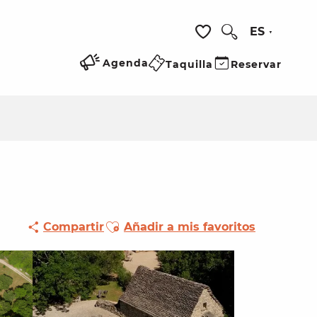
ES
Buscar
Voir les favoris
Agenda
Taquilla
Reservar
Ajouter aux favoris
Compartir
Añadir a mis favoritos