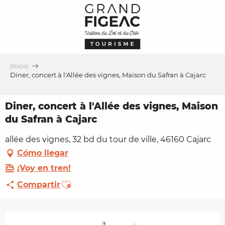
Aller
au
contenu
principal
Inicio
Diner, concert à l'Allée des vignes, Maison du Safran à Cajarc
Diner, concert à l'Allée des vignes, Maison
du Safran à Cajarc
allée des vignes, 32 bd du tour de ville, 46160 Cajarc
Cómo llegar
¡Voy en tren!
Ajouter aux favoris
Compartir