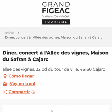
Aller
au
contenu
principal
Inicio
Diner, concert à l'Allée des vignes, Maison du Safran à Cajarc
Diner, concert à l'Allée des vignes, Maison
du Safran à Cajarc
allée des vignes, 32 bd du tour de ville, 46160 Cajarc
Cómo llegar
¡Voy en tren!
Ajouter aux favoris
Compartir