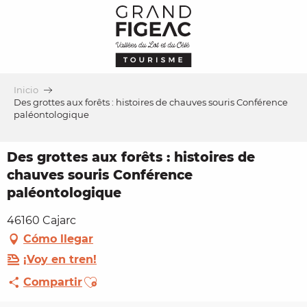
Aller
au
contenu
principal
Inicio
Des grottes aux forêts : histoires de chauves souris Conférence
paléontologique
Des grottes aux forêts : histoires de
chauves souris Conférence
paléontologique
46160 Cajarc
Cómo llegar
¡Voy en tren!
Ajouter aux favoris
Compartir