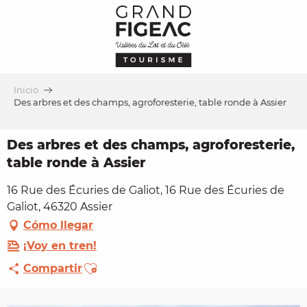
Aller
au
contenu
principal
Inicio
Des arbres et des champs, agroforesterie, table ronde à Assier
Des arbres et des champs, agroforesterie,
table ronde à Assier
16 Rue des Écuries de Galiot, 16 Rue des Écuries de
Galiot, 46320 Assier
Cómo llegar
¡Voy en tren!
Ajouter aux favoris
Compartir