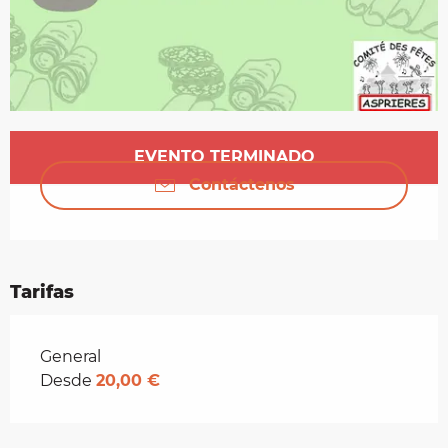
Horarios y datos de contacto
EVENTO TERMINADO
Contáctenos
Tarifas
Tarifas 2026
General
Desde
20,00 €