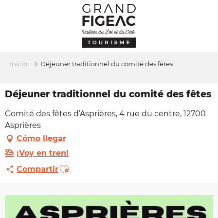
Aller
au
contenu
principal
Inicio
Déjeuner traditionnel du comité des fêtes
Déjeuner traditionnel du comité des fêtes
Comité des fêtes d’Asprières, 4 rue du centre, 12700
Asprières
Cómo llegar
¡Voy en tren!
Ajouter aux favoris
Compartir