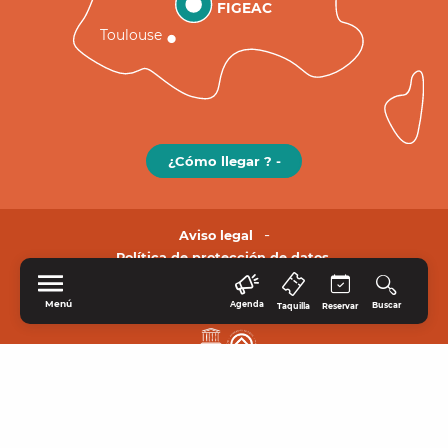
FIGEAC
Toulouse
¿Cómo llegar ? -
Aviso legal
Política de protección de datos.
Menú
Agenda
Buscar
Taquilla
Reservar
INICIO
EXPLORE