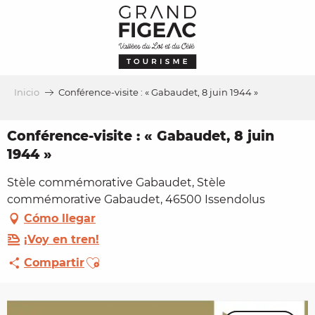
Aller
au
contenu
principal
Inicio
Conférence-visite : « Gabaudet, 8 juin 1944 »
Conférence-visite : « Gabaudet, 8 juin
1944 »
Stèle commémorative Gabaudet, Stèle
commémorative Gabaudet, 46500 Issendolus
Cómo llegar
¡Voy en tren!
Ajouter aux favoris
Compartir