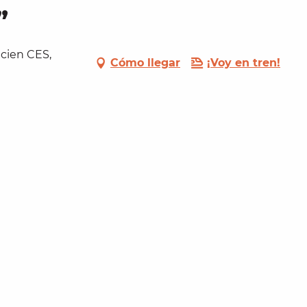
”
ncien CES,
Cómo llegar
¡Voy en tren!