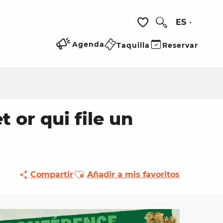
ES
Buscar
Voir les favoris
Agenda
Taquilla
Reservar
 or qui file un
Ajouter aux favoris
Compartir
Añadir a mis favoritos