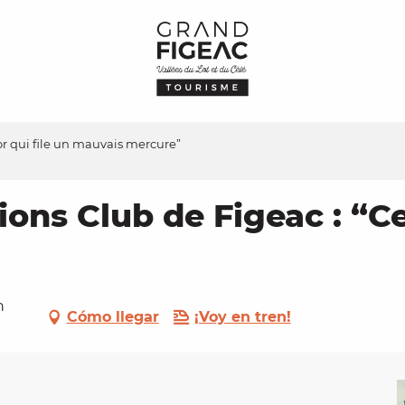
or qui file un mauvais mercure”
ons Club de Figeac : “Cet
n
Cómo llegar
¡Voy en tren!