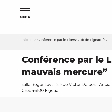
Aller
au
contenu
MENÚ
principal
Inicio
Conférence par le Lions Club de Figeac : “Cet 
a
Conférence par le Li
mauvais mercure”
salle Roger Laval, 2 Rue Victor Delbos - Ancie
CES, 46100 Figeac