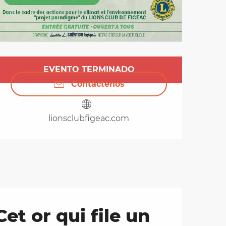
Horarios y datos de 
EVENTO TERMINADO
Contáctenos
lionsclubfigeac.com
et or qui file un