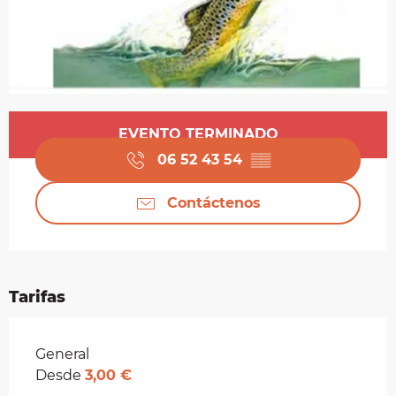
Horarios y datos de contacto
EVENTO TERMINADO
06 52 43 54
▒▒
Contáctenos
Tarifas
Tarifas 2026
General
Desde
3,00 €