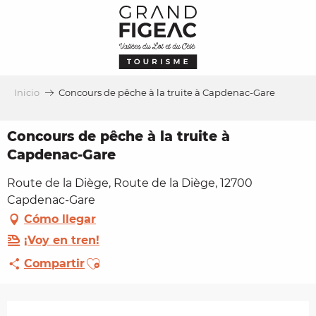
Aller
au
contenu
principal
Inicio
Concours de pêche à la truite à Capdenac-Gare
Concours de pêche à la truite à
Capdenac-Gare
Route de la Diège, Route de la Diège, 12700
Capdenac-Gare
Cómo llegar
¡Voy en tren!
Ajouter aux favoris
Compartir