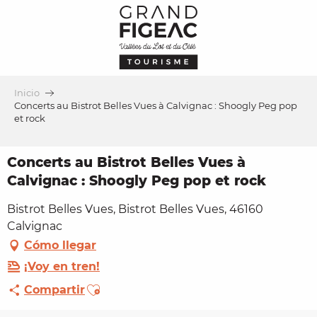
Aller
au
contenu
principal
Inicio
Concerts au Bistrot Belles Vues à Calvignac : Shoogly Peg pop
et rock
Concerts au Bistrot Belles Vues à
Calvignac : Shoogly Peg pop et rock
Bistrot Belles Vues, Bistrot Belles Vues, 46160
Calvignac
Cómo llegar
¡Voy en tren!
Ajouter aux favoris
Compartir