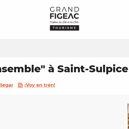
semble" à Saint-­Sulpice
legar
¡Voy en tren!