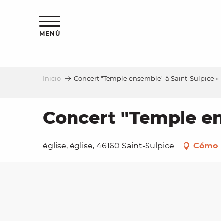
Aller
au
contenu
MENÚ
principal
Inicio
Concert "Temple ensemble" à Saint-­Sulpice »
a
Concert "Temple en
église, église, 46160 Saint-Sulpice
Cómo l