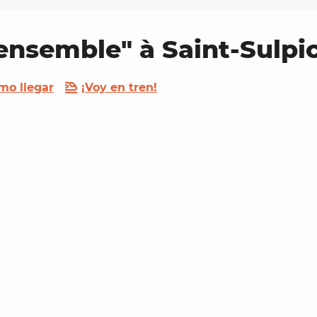
nsemble" à Saint-­Sulpi
mo llegar
¡Voy en tren!