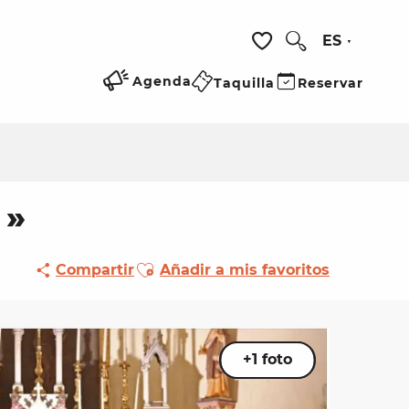
ES
Buscar
Voir les favoris
Agenda
Taquilla
Reservar
 »
Ajouter aux favoris
Compartir
Añadir a mis favoritos
+1 foto