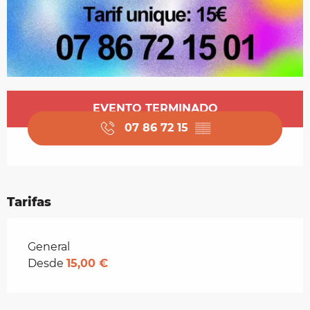
Horarios y datos de contacto
EVENTO TERMINADO
07 86 72 15
▒▒
Tarifas
Tarifas 2026
General
Desde
15,00 €