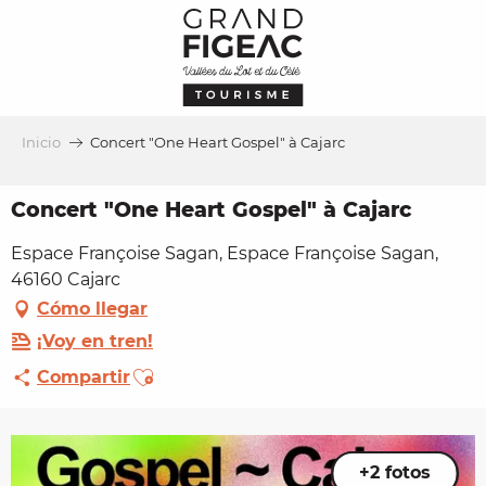
Aller
au
contenu
principal
Inicio
Concert "One Heart Gospel" à Cajarc
Concert "One Heart Gospel" à Cajarc
Espace Françoise Sagan, Espace Françoise Sagan,
46160 Cajarc
Cómo llegar
¡Voy en tren!
Ajouter aux favoris
Compartir
+2 fotos