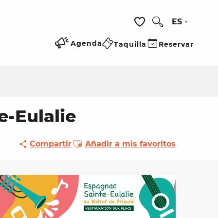
ES
Buscar
Voir les favoris
Agenda
Taquilla
Reservar
e-Eulalie
Ajouter aux favoris
Compartir
Añadir a mis favoritos