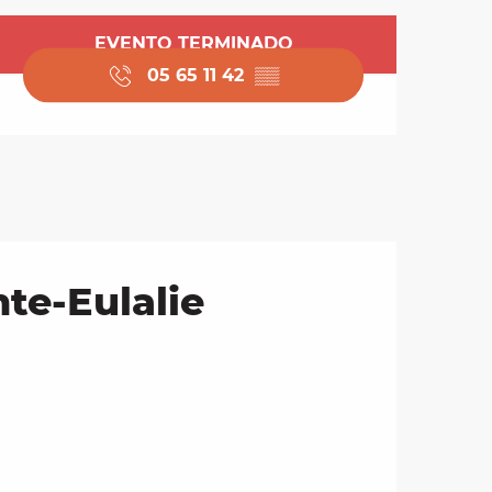
Horarios y datos de 
EVENTO TERMINADO
05 65 11 42
▒▒
te-Eulalie