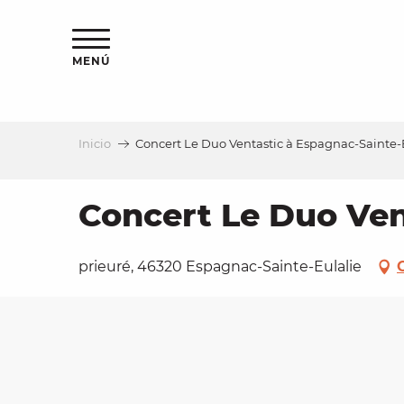
Aller
au
contenu
MENÚ
principal
Inicio
Concert Le Duo Ventastic à Espagnac-Sainte-
a
Concert Le Duo Ven
prieuré, 46320 Espagnac-Sainte-Eulalie