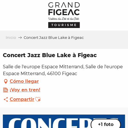
Aller
au
contenu
principal
Inicio
Concert Jazz Blue Lake à Figeac
Concert Jazz Blue Lake à Figeac
Salle de l'europe Espace Mitterrand, Salle de l'europe
Espace Mitterrand, 46100 Figeac
Cómo llegar
¡Voy en tren!
Ajouter aux favoris
Compartir
+1 foto