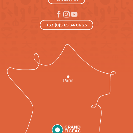
+33 (0)5 65 34 06 25
Paris
GRAND
FIGEAC