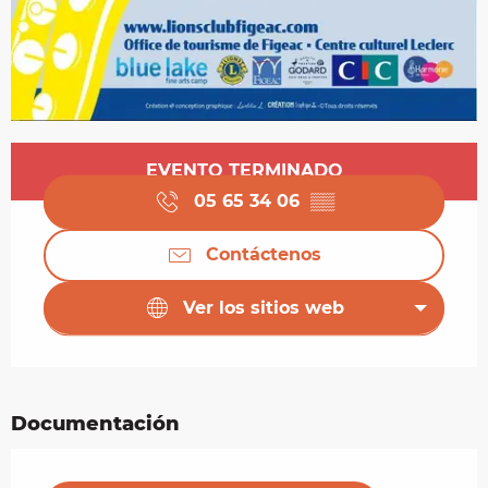
Horarios y datos de contacto
EVENTO TERMINADO
05 65 34 06
▒▒
Contáctenos
Ver los sitios web
Documentación