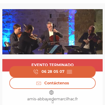
Horarios y datos de contacto
EVENTO TERMINADO
06 28 05 07
▒▒
Contáctenos
amis-abbayedemarcilhac.fr