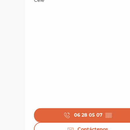
Célé
06 28 05 07
▒▒
Contáctenos