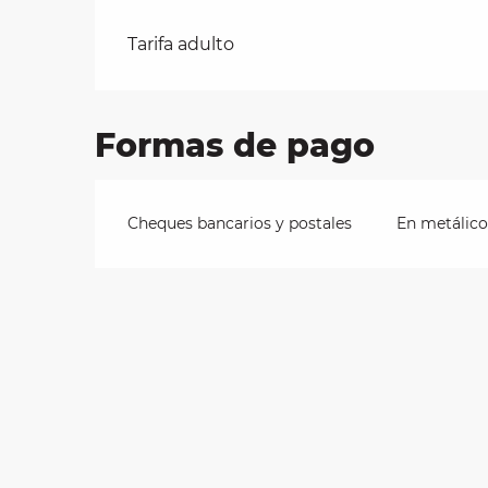
Tarifas 2026
Tarifa adulto
les
ra
 y
Formas de pago
Cheques bancarios y postales
En metálico