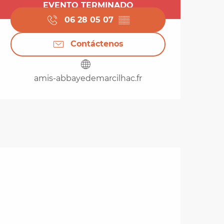
Horarios y datos de 
EVENTO TERMINADO
06 28 05 07
▒▒
Contáctenos
amis-abbayedemarcilhac.fr