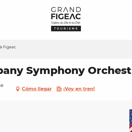
à Figeac
bany Symphony Orchestr
me
Cómo llegar
¡Voy en tren!