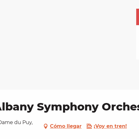
lbany Symphony Orches
-Dame du Puy,
Cómo llegar
¡Voy en tren!