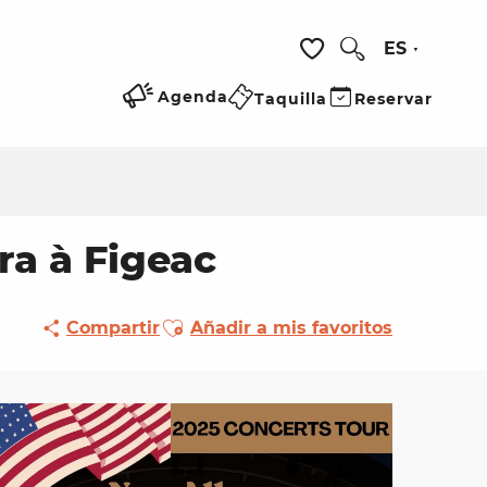
ES
Buscar
Voir les favoris
Agenda
Taquilla
Reservar
a à Figeac
Ajouter aux favoris
Compartir
Añadir a mis favoritos