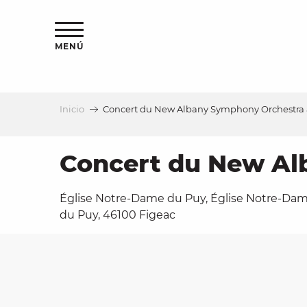
Aller
au
contenu
MENÚ
principal
Inicio
Concert du New Albany Symphony Orchestra 
a
Concert du New Al
Église Notre-Dame du Puy, Église Notre-Da
du Puy, 46100 Figeac