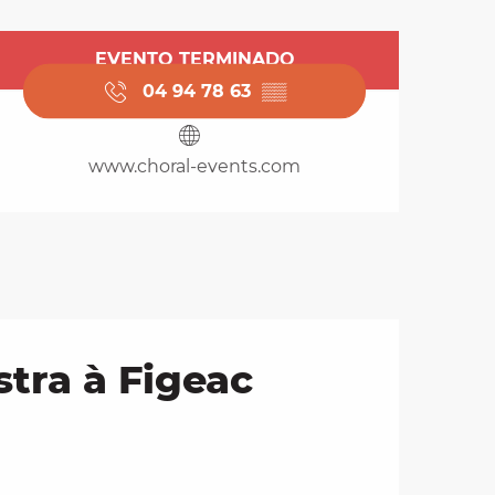
Horarios y datos de 
EVENTO TERMINADO
04 94 78 63
▒▒
www.choral-events.com
tra à Figeac