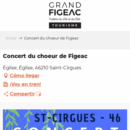
Aller
au
contenu
principal
Inicio
Concert du choeur de Figeac
Concert du choeur de Figeac
Église, Église, 46210 Saint-Cirgues
Cómo llegar
¡Voy en tren!
Ajouter aux favoris
Compartir