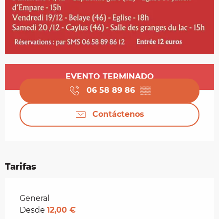
Horarios y datos de contacto
EVENTO TERMINADO
06 58 89 86
▒▒
Contáctenos
Tarifas
Tarifas 2026
General
Desde
12,00 €