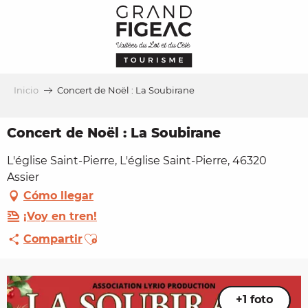
Aller
au
contenu
principal
Inicio
Concert de Noël : La Soubirane
Concert de Noël : La Soubirane
L'église Saint-Pierre, L'église Saint-Pierre, 46320
Assier
Cómo llegar
¡Voy en tren!
Ajouter aux favoris
Compartir
+1 foto