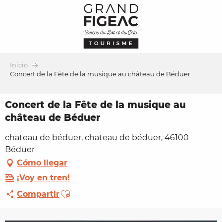
Aller
au
contenu
principal
Inicio
Concert de la Fête de la musique au château de Béduer
Concert de la Fête de la musique au
château de Béduer
chateau de béduer, chateau de béduer, 46100
Béduer
Cómo llegar
¡Voy en tren!
Ajouter aux favoris
Compartir