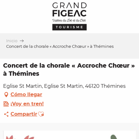
Aller
au
contenu
principal
Inicio
Concert de la chorale « Accroche Chœur » à Thémines
Concert de la chorale « Accroche Chœur »
à Thémines
Eglise St Martin, Eglise St Martin, 46120 Thémines
Cómo llegar
¡Voy en tren!
Ajouter aux favoris
Compartir